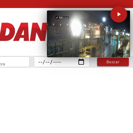
Buscar
bra