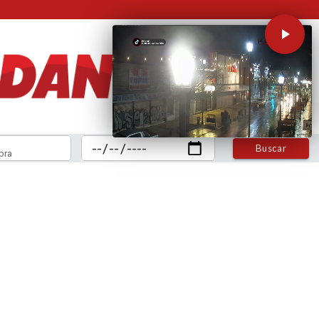
Buscar
bra