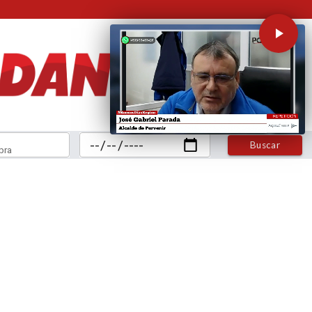
Buscar
bra