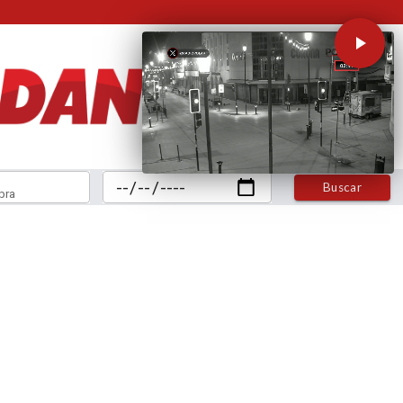
Buscar
bra