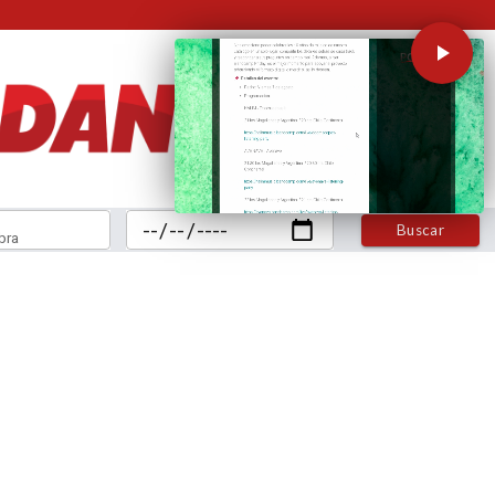
Buscar
bra