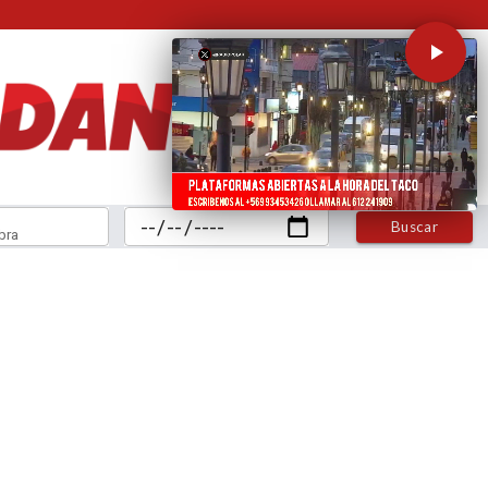
Buscar
bra