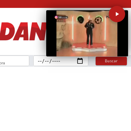
Buscar
bra