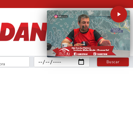
Buscar
bra