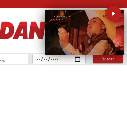
Buscar
bra