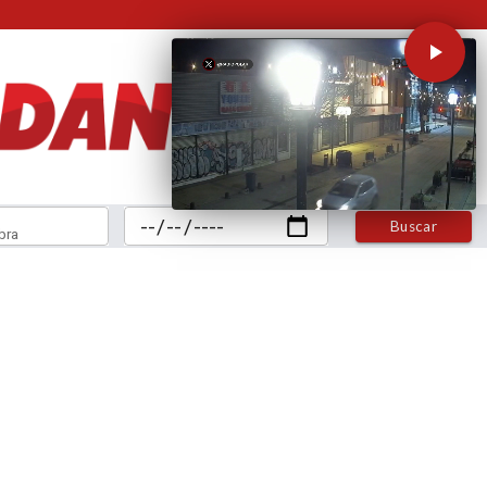
Buscar
bra