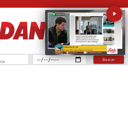
Buscar
bra