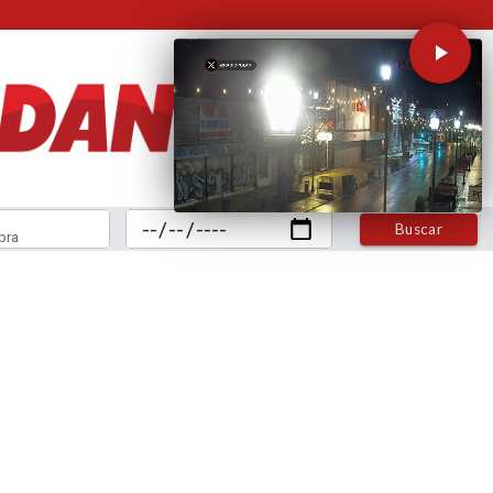
Buscar
bra