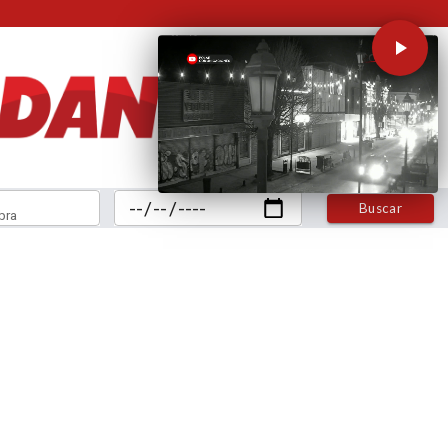
Buscar
bra