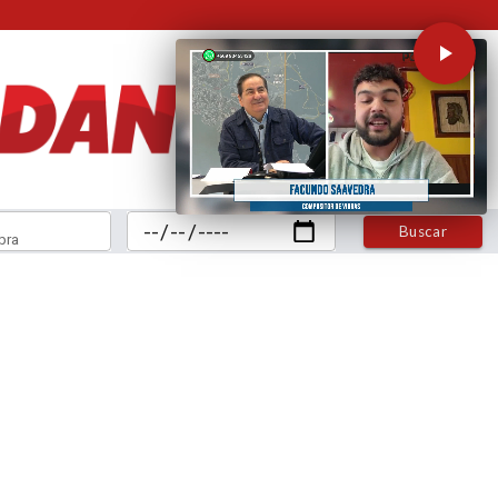
Buscar
bra