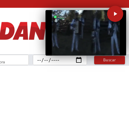
Buscar
bra