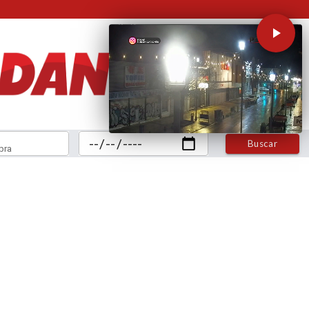
Buscar
bra