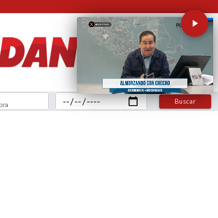
Buscar
bra