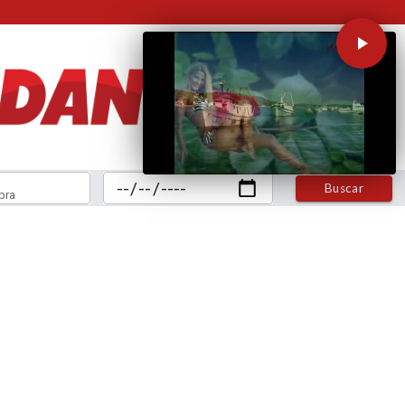
Buscar
bra