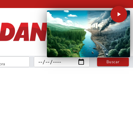
Buscar
bra