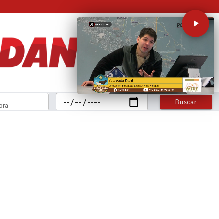
Buscar
bra