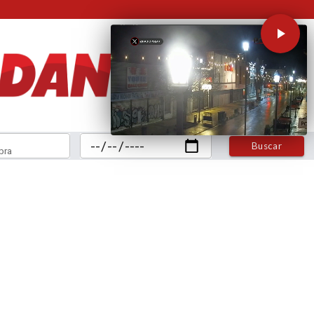
Buscar
bra