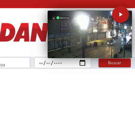
Buscar
bra