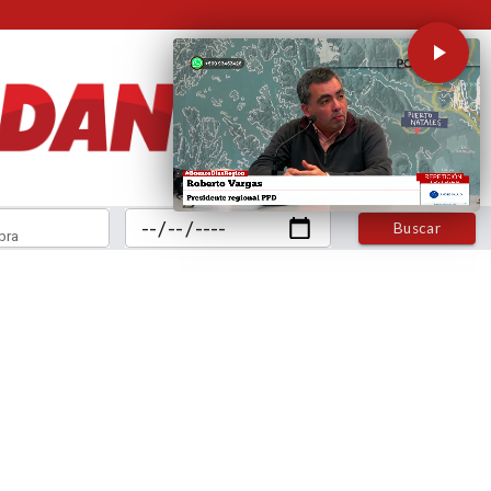
Buscar
bra