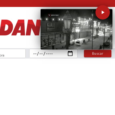
Buscar
bra