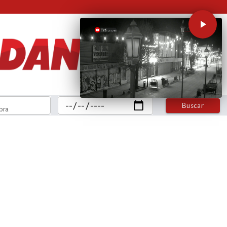
Buscar
bra