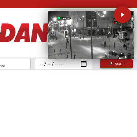
Buscar
bra