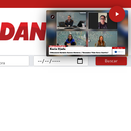
Buscar
bra