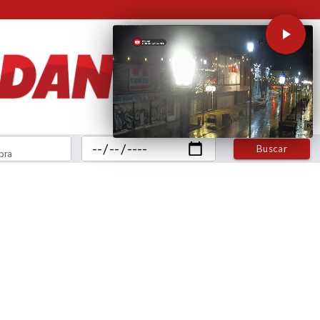
Buscar
bra