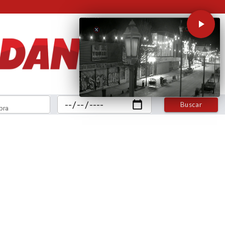
Buscar
bra