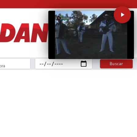
Buscar
bra