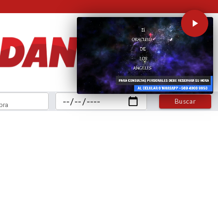
Buscar
bra