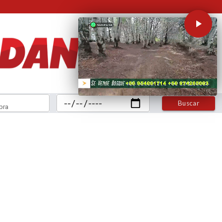
Buscar
bra