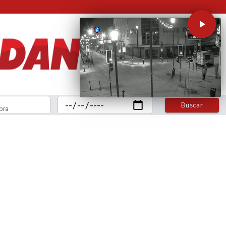
Buscar
bra