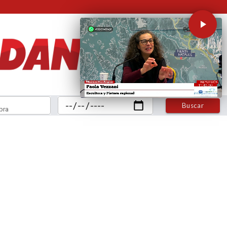
Buscar
bra