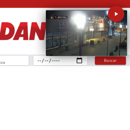
Buscar
bra