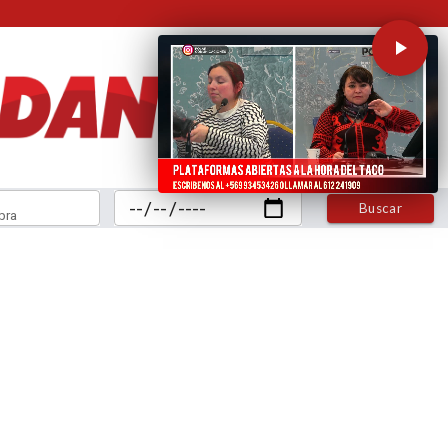
Buscar
bra