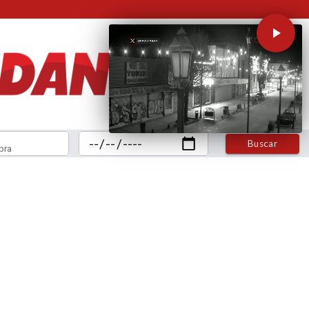
Buscar
bra