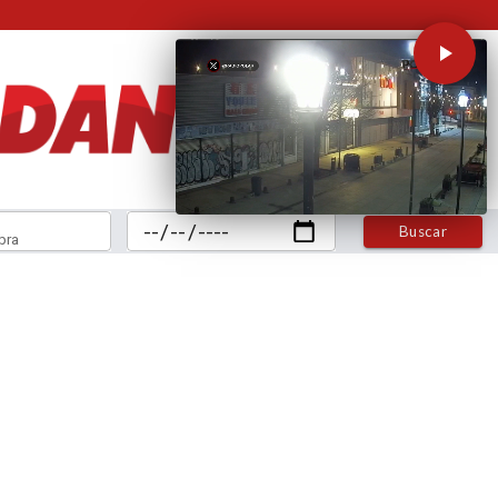
Buscar
bra