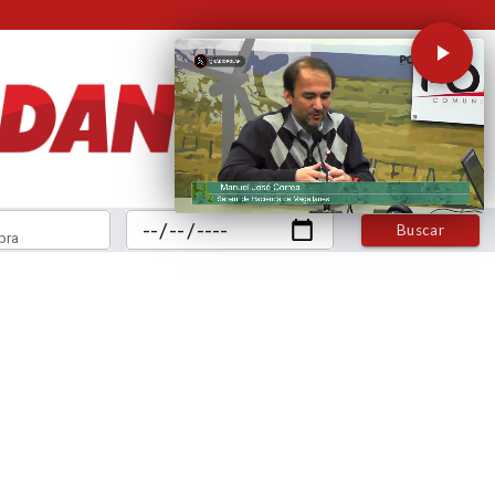
Buscar
bra