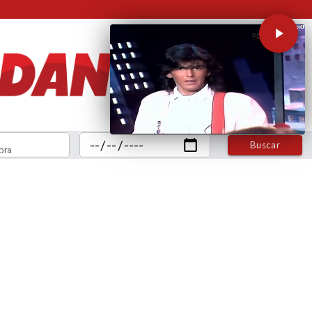
Buscar
bra