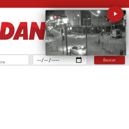
Buscar
bra