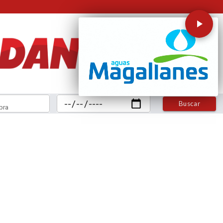
Buscar
bra