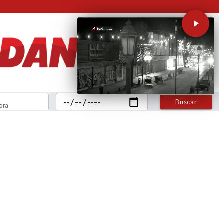
Buscar
bra