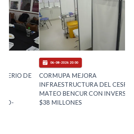
06-08-2026 20:00
E
CORMUPA MEJORA
PL
INFRAESTRUCTURA DEL CESFAM
DE
MATEO BENCUR CON INVERSIÓN DE
OT
$38 MILLONES
MA