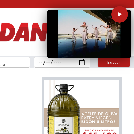
Buscar
bra