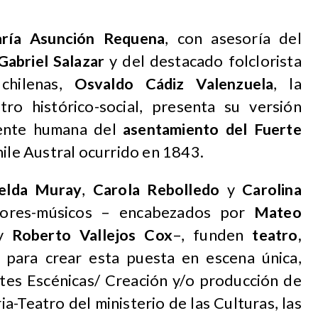
ría Asunción Requena
, con asesoría del
Gabriel Salazar
y del destacado folclorista
 chilenas,
Osvaldo Cádiz Valenzuela
, la
ro histórico-social, presenta su versión
mente humana del
asentamiento del Fuerte
hile Austral ocurrido en 1843.
elda Muray
,
Carola Rebolledo
y
Carolina
tores-músicos – encabezados por
Mateo
y
Roberto Vallejos Cox
–, funden
teatro,
para crear esta puesta en escena única,
tes Escénicas/ Creación y/o producción de
a-Teatro del ministerio de las Culturas, las