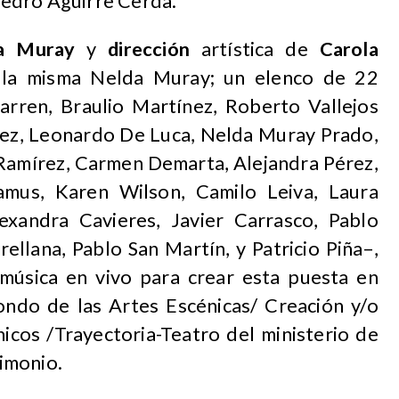
edro Aguirre Cerda.
a Muray
y
dirección
artística de
Carola
la misma Nelda Muray; un elenco de 22
arren, Braulio Martínez, Roberto Vallejos
ez, Leonardo De Luca, Nelda Muray Prado,
 Ramírez, Carmen Demarta, Alejandra Pérez,
amus, Karen Wilson, Camilo Leiva, Laura
exandra Cavieres, Javier Carrasco, Pablo
ellana, Pablo San Martín, y Patricio Piña–,
 música en vivo para crear esta puesta en
ondo de las Artes Escénicas/ Creación y/o
icos /Trayectoria-Teatro del ministerio de
rimonio.