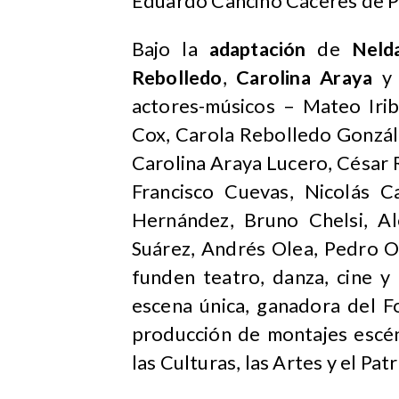
Eduardo Cancino Cáceres de P
Bajo la
adaptación
de
Neld
Rebolledo
,
Carolina Araya
y 
actores-músicos – Mateo Irib
Cox, Carola Rebolledo Gonzál
Carolina Araya Lucero, César
Francisco Cuevas, Nicolás C
Hernández, Bruno Chelsi, Al
Suárez, Andrés Olea, Pedro Or
funden teatro, danza, cine y
escena única, ganadora del F
producción de montajes escén
las Culturas, las Artes y el Pat