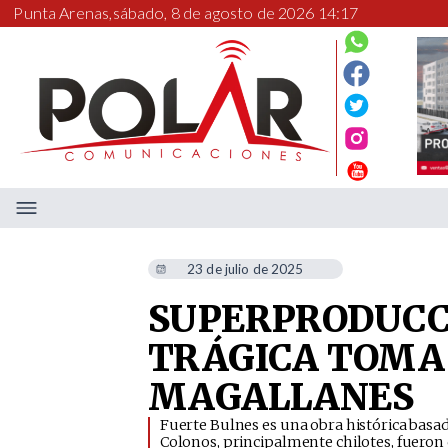
Punta Arenas,
sábado, 8 de agosto de 2026 14:17
23 de julio de 2025
SUPERPRODUCCI
TRÁGICA TOMA 
MAGALLANES
​Fuerte Bulnes es una obra histórica basa
Colonos, principalmente chilotes, fueron 