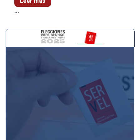
Leer más
...