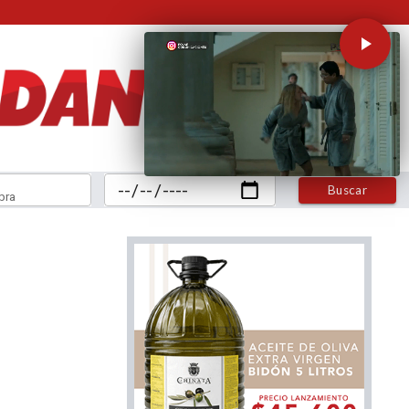
Buscar
bra