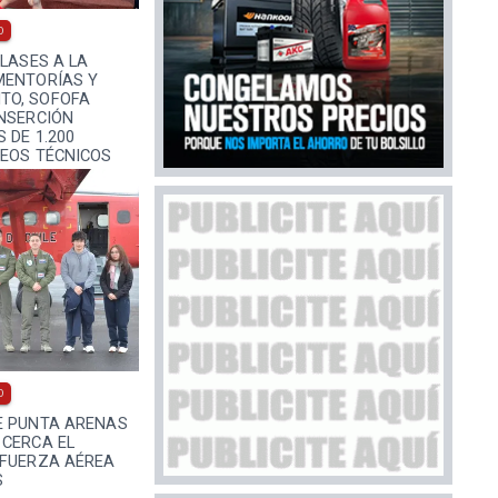
0
CLASES A LA
MENTORÍAS Y
TO, SOFOFA
INSERCIÓN
 DE 1.200
CEOS TÉCNICOS
0
E PUNTA ARENAS
 CERCA EL
 FUERZA AÉREA
S