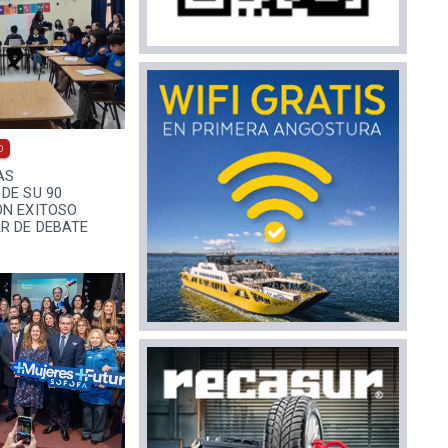
0
AS
DE SU 90
ON EXITOSO
R DE DEBATE