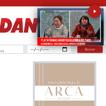
Buscar
bra