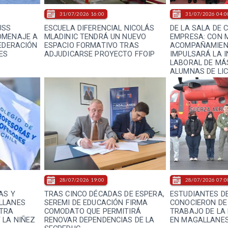
31/07/2026 16:00
31/07/2026 04:0
USS
ESCUELA DIFERENCIAL NICOLÁS
DE LA SALA DE 
OMENAJE A
MLADINIC TENDRÁ UN NUEVO
EMPRESA: CON 
FEDERACIÓN
ESPACIO FORMATIVO TRAS
ACOMPAÑAMIEN
ES
ADJUDICARSE PROYECTO FFOIP
IMPULSARÁ LA 
LABORAL DE MÁS
ALUMNAS DE LI
28/07/2026 19:00
28/07/2026 07:0
AS Y
TRAS CINCO DÉCADAS DE ESPERA,
ESTUDIANTES D
LLANES
SEREMI DE EDUCACIÓN FIRMA
CONOCIERON DE
TRA
COMODATO QUE PERMITIRÁ
TRABAJO DE LA
 LA NIÑEZ
RENOVAR DEPENDENCIAS DE LA
EN MAGALLANE