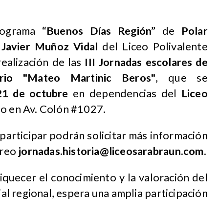
programa
“Buenos Días Región”
de
Polar
r
Javier Muñoz Vidal
del Liceo Polivalente
ealización de las
III Jornadas escolares de
torio "Mateo Martinic Beros"
, que se
21 de octubre
en dependencias del
Liceo
do en Av. Colón #1027.
participar podrán solicitar más información
rreo
jornadas.historia@liceosarabraun.com
.
iquecer el conocimiento y la valoración del
ial regional, espera una amplia participación