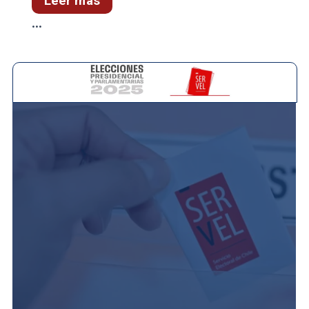
Leer más
...