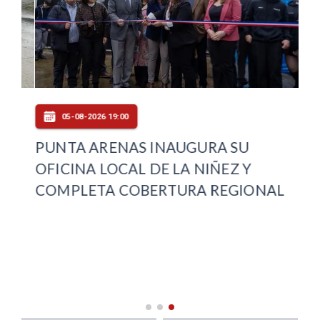
05-08-2026 19:00
PUNTA ARENAS INAUGURA SU
FI
OFICINA LOCAL DE LA NIÑEZ Y
AU
COMPLETA COBERTURA REGIONAL
CA
DE
IN
MA