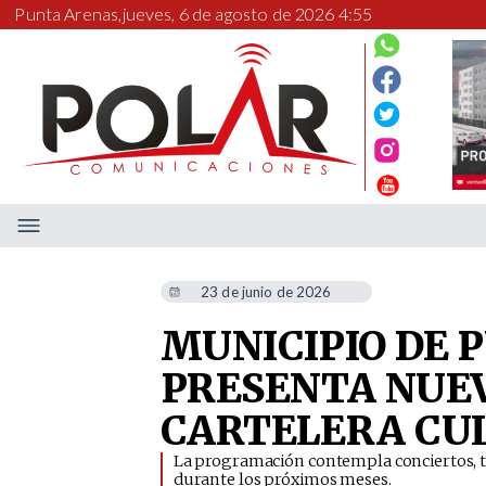
Punta Arenas,
jueves, 6 de agosto de 2026 4:55
23 de junio de 2026
MUNICIPIO DE 
PRESENTA NUEV
CARTELERA CU
La programación contempla conciertos, tea
durante los próximos meses.