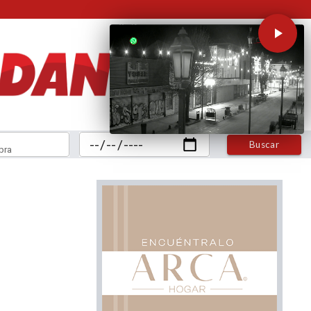
Buscar
bra